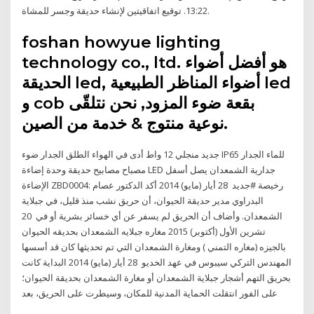
13:22. توقيع اتفاقيتين لإنشاء حديقة وجسر للمشاة.
foshan howyue lighting
technology co., ltd. هو أفضل أضواء
الحديقة led, أضواء المناظر الطبيعية led
و cob بقعة ضوء المزود, نحن نتلقّى
نوعية منتوج & خدمة من الصين.
جديد منجلي 12 واط أدى في الهواء الطلق الجدار ضوء IP65 للماء الجدار
مصباح مصابيح حديقة وحدة إضاءة LED جدارية الشمعدان يصل أسفل
الإضاءة ZBD0004: رخيصة #جديد 28 أيار (مايو) 2014 أكد الدكتور عصام
البدراوي مدير حديقة الحيوان، أن حريق نشب منذ قليل، في جبلاية
الشمعدان. وأضاف أن الحريق لم يسفر عن أي خسائر بشرية أو في 20
تشرين الأول (أكتوبر) 2015 مغاره جبلايه الشمعدان بحديقه الحيوان
بالجيزه (مغاره التمني ) ومغارة الشمعدان التي تم تحديثها كان قد أسسها
المهندس التركي سيبوس في عهد الخديو 28 أيار (مايو) 2014 البداية كانت
بحريق التهم أشجار جبلاية الشمعدان أو مغارة الشمعدان بحديقة الحيوان؛
على الفور انتقلت الحماية المدنية للمكان، وسيطرت على الحريق، بعد