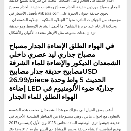
أقدم حديقة فى العالم والتى افتتحت البحث عن شركات تصنيع حديقة
الجدار مصباح موردين حديقة الجدار مصباح ومنتجات حديقة الجدار مصباح
بأفضل الأسعار في Alibaba.com تحوي حديقة حيوان الجيزة على
مجموعة من الجبلايات النادرة منها " الجبلاية الملكية – جبلاية الشمعدان –
وجبلاية الرخام عند جزيرة الشاي". ما أجمل الشرق الاوسط وهو حديقة
تزدان بفئات متنوعة مثل الأزهار متعددة الألوان والأشكال
في الهواء الطلق الإضاءة الجدار مصباح
مصباح جداري ليد عصري داخلي
الشمعدان الديكور والإضاءة للماء الشرفة
مصابيح حديقة جدار مصابيحUSD
26.99/piece الحديث 5 واط وحدة
إضاءة LED جداريّة ضوء الألومنيوم في
الهواء الطلق للماء الجدار
أضف بعض الخيال الى منزلك مع هذا الشمعدان. صنعت هذه الشمعة
بالتعاون مع اخوان هاس ، وهي مستوحاة من المناظر الطبيعية الأخرى في
حديقة جوشوا تري الوطنية. المادة نحاس. 28 كانون الأول (ديسمبر) 2017
توقيع اتفاقيتين لإنشاء حديقة وجسر للمشاة. تم النشر بتاريخ: 2017-12-28