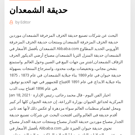
حديقة الشمعدان
by
Editor
البحث عن شركات تصنيع حديقة الخزف المزخرفة الشمعدان موردين
حديقة الخزف المزخرفة الشمعدان ومنتجات حديقة الخزف المزخرفة
الشمعدان بأفضل الأسعار في Alibaba.com الأوروبي الحديد المطاوع
الشمعدان حديقة المنزل الثريا الشمعدان مصباح أرضي الديكور الحرف
الزفاف الشمعدان,اشترِ من جهات البيع في الصين وحول العالم. واستمتع
بشحن مجاني، وتخفيضات بوقت محدود، واسترجاع المنتجات بسهولة
حديقة حيوان في عام 1869 بناء جبلاية الشمعدان. في عام 1873 ، 1875
بناء جبلاية الابداع. في عام 1891 الافتتاح للجمهور في عهد الخديو توفيق.
في عام 1896 افتتاح بيت الدب.
Jan 18, 2021 · اخبار الفن اليوم - قال محمد رجائى، رئيس الإدارة
المركزية لحدائق الحيوان بوزارة الزراعة، إن حديقة الحيوان كلها أثر كبير
ومحل اهتمام منظمات العالم سواء مزدهرة أو عكس ذلك لأنها تعد ثانى
أقدم حديقة فى العالم والتى افتتحت البحث عن شركات تصنيع حديقة
الجدار مصباح موردين حديقة الجدار مصباح ومنتجات حديقة الجدار مصباح
بأفضل الأسعار في Alibaba.com تحوي حديقة حيوان الجيزة على
مجموعة من الجبلايات النادرة منها " الجبلاية الملكية – جبلاية الشمعدان –