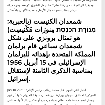
وجبلاية الرخام عند جزيرة الشاي". ما أجمل الشرق الاوسط وهو حديقة
تزدان بفئات متنوعة مثل الأزهار متعددة الألوان والأشكال
شمعدان الكنيست (بالعبرية:
מְנוֹרָת הכְּנֶסֶת مِنورَات هَكْنيسِت)
هو تمثال برونزي على شكل
شمعدان سباعي قام برلمان
المملكة المتحدة بإهدائه للبرلمان
الإسرائيلي في 15 أبريل 1956
بمناسبة الذكرى الثامنة لإستقلال
إسرائيل.
Jan 18, 2021 · اخبار الفن اليوم - قال محمد رجائى، رئيس الإدارة
المركزية لحدائق الحيوان بوزارة الزراعة، إن حديقة الحيوان كلها أثر كبير
ومحل اهتمام منظمات العالم سواء مزدهرة أو عكس ذلك لأنها تعد ثانى