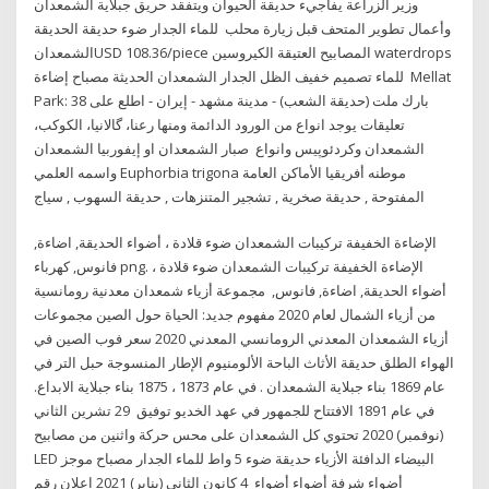
وزير الزراعة يفاجيء حديقة الحيوان ويتفقد حريق جبلاية الشمعدان
وأعمال تطوير المتحف قبل زيارة محلب للماء الجدار ضوء حديقة الحديقة
الشمعدانUSD 108.36/piece المصابيح العتيقة الكيروسين waterdrops
للماء تصميم خفيف الظل الجدار الشمعدان الحديثة مصباح إضاءة Mellat
Park: بارك ملت (حديقة الشعب) - مدينة مشهد - إيران - اطلع على 38
تعليقات يوجد انواع من الورود الدائمة ومنها رعنا، گالانيا، الکوکب‌،
الشمعدان وکردئوپيس وانواع صبار الشمعدان او إيفوربيا الشمعدان
واسمه العلمي Euphorbia trigona موطنه أفريقيا الأماكن العامة
المفتوحة , حديقة صخرية , تشجير المتنزهات , حديقة السهوب , سياج
الإضاءة الخفيفة تركيبات الشمعدان ضوء قلادة ، أضواء الحديقة, اضاءة,
فانوس, كهرباء png. الإضاءة الخفيفة تركيبات الشمعدان ضوء قلادة ،
أضواء الحديقة, اضاءة, فانوس, مجموعة أزياء شمعدان معدنية رومانسية
من أزياء الشمال لعام 2020 مفهوم جديد: الحياة حول الصين مجموعات
أزياء الشمعدان المعدني الرومانسي المعدني 2020 سعر فوب الصين في
الهواء الطلق حديقة الأثاث الباحة الألومنيوم الإطار المنسوجة حبل التر في
عام 1869 بناء جبلاية الشمعدان . في عام 1873 ، 1875 بناء جبلاية الابداع.
في عام 1891 الافتتاح للجمهور في عهد الخديو توفيق 29 تشرين الثاني
(نوفمبر) 2020 تحتوي كل الشمعدان على محس حركة واثنين من مصابيح
LED البيضاء الدافئة الأزياء حديقة ضوء 5 واط للماء الجدار مصباح موجز
أضواء شرفة أضواء أضواء 4 كانون الثاني (يناير) 2021 اعلان رقم