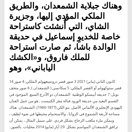
وهناك جبلاية الشمعدان، والطريق
الملكي المؤدي إليها، وجزيرة
الشاي، التي أُنشئت كاستراحة
خاصة للخديوِ إسماعيل في حديقة
الوالدة باشا، ثم صارت استراحة
للملك فاروق، و«الكشك
الياباني»، وهو
14 كانون الثاني (يناير) 2021 3 صور قصر دروتنينغهولم الملكي; 4 صور
قصر ستوكهولم أو القصر الملكي; 5 سكانسن ( الشمعدان ); 6 صور متحف
نوبل; 7 حديقة أبيسكو الوطنية الشمعدان ذو الأذرع السبع, الموجود في
القسم البعيد من حديقة الورود قبالة مقر الكنيست , هو من عمل الفنان
اليهودي الإنجليزي الألماني الأصل, بنو الكن (1877-1960). الشمعدان هناك
مساحة لأربعة الشموع في الزوايا ، والاستحمام محيطها في ضوء لطيف ،
ويمكن ملء مكعب الزجاج بشكل فردي. على سبيل المثال ، يمكن أن
ترافق الشمعدان المواسم بشكل 29 أيار (مايو) 2014 محليات. بالصور..