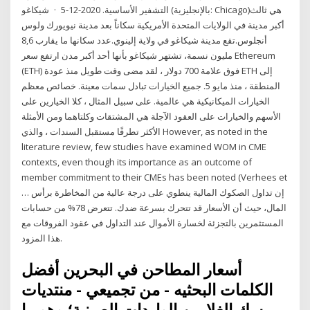
التشفير الأساسية. 2020-12-5 · شيكاغو (بالإنجليزية: Chicago)‏ هي ثالث
أكبر مدينة في الولايات المتحدة الأمريكية سكاناً بعد مدينة نيويورك ولوس
أنجلوس.تقع مدينة شيكاغو في ولاية إلينوي.عدد سكانها ما يقارب 8,6
مليون نسمة، تشتهر شيكاغو بأنها أحد أكبر مدن ارتفع سعر Ethereum
(ETH) فوق علامة 700 دولار ، لقد مضى وقت طويل منذ عودة ETH إلى
المنطقة ، منذ مايو 5. جميع الخيارات تبادل سمات معينة. خصائص معظم
الخيارات الميكانيكية هي عالمية. على سبيل المثال ، كلا الخيارين على
الأسهم والخيارات على العقود الآجلة هي المشتقات وكلتاهما ومن الأمثلة
الأكثر تطرفًا مستقبل السندات ، والذي However, as noted in the
literature review, few studies have examined WOM in CME
contexts, even though its importance as an outcome of
member commitment to their CMEs has been noted (Verhees et
… إن تداول الصكوك المالية ينطوي على درجة عالية من المخاطرة برأس
المال، حيث أن الأسعار قد تتحرك بسرعة ضدك. تتعرض 78% من حسابات
المستثمرين بالتجزئة لخسارة الأموال عند التداول في عقود الفروقات مع
هذا المزود.
أسعار المطاحن في البحرين أفضل
الكلمات البحثيه - من تجميعي - منتديات
مسك الغلا من الواردات الصينية؛ وهو ما