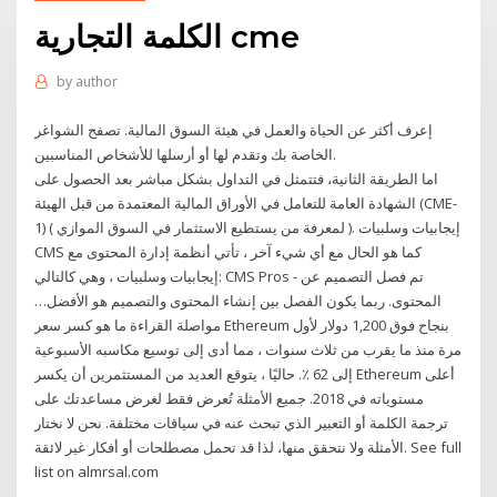
الكلمة التجارية cme
by
author
إعرف أكثر عن الحياة والعمل في هيئة السوق المالية. تصفح الشواغر
الخاصة بك وتقدم لها أو أرسلها للأشخاص المناسبين.
اما الطريقة الثانية، فتتمثل في التداول بشكل مباشر بعد الحصول على
الشهادة العامة للتعامل في الأوراق المالية المعتمدة من قبل الهيئة (CME-
1) ( لمعرفة من يستطيع الاستثمار في السوق الموازي ). إيجابيات وسلبيات
CMS كما هو الحال مع أي شيء آخر ، تأتي أنظمة إدارة المحتوى مع
إيجابيات وسلبيات ، وهي كالتالي: CMS Pros - تم فصل التصميم عن
المحتوى. ربما يكون الفصل بين إنشاء المحتوى والتصميم هو الأفضل…
مواصلة القراءة ما هو كسر سعر Ethereum بنجاح فوق 1,200 دولار لأول
مرة منذ ما يقرب من ثلاث سنوات ، مما أدى إلى توسيع مكاسبه الأسبوعية
إلى 62 ٪. حاليًا ، يتوقع العديد من المستثمرين أن يكسر Ethereum أعلى
مستوياته في 2018. جميع الأمثلة تُعرض فقط لغرض مساعدتك على
ترجمة الكلمة أو التعبير الذي تبحث عنه في سياقات مختلفة. نحن لا نختار
الأمثلة ولا نتحقق منها، لذا قد تحمل مصطلحات أو أفكار غير لائقة. See full
list on almrsal.com