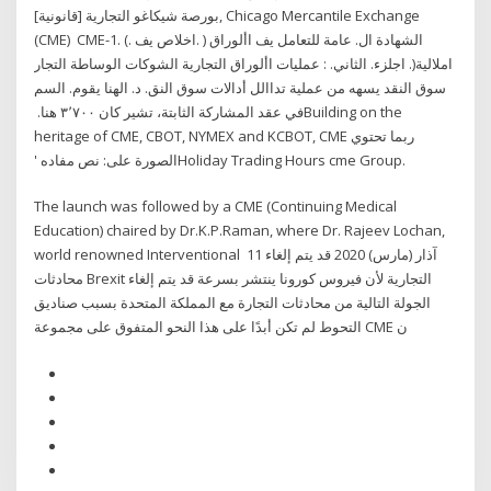
بورصة شيكاغو التجارية [قانونية], Chicago Mercantile Exchange
(CME) CME-1. (. اخلاص يف. ) الشهادة ال. عامة للتعامل يف األوراق
املالية(. اجلزء. الثاني. : عمليات األوراق التجارية الشوكات الوساطة التجار
سوق النقد يسهه من عملية تداالل أدالات سوق النق. د. الهنا يقوم. السم
في عقد المشاركة الثابتة، تشير كان ‏٣٬٧٠٠‏ هنا‏. ‏‎Building on the
heritage of CME, CBOT, NYMEX and KCBOT, CME ربما تحتوي
الصورة على: ‏نص مفاده '‏‎Holiday Trading Hours cme Group.
The launch was followed by a CME (Continuing Medical
Education) chaired by Dr.K.P.Raman, where Dr. Rajeev Lochan,
world renowned Interventional 11 آذار (مارس) 2020 قد يتم إلغاء
محادثات Brexit التجارية لأن فيروس كورونا ينتشر بسرعة قد يتم إلغاء
الجولة التالية من محادثات التجارة مع المملكة المتحدة بسبب صناديق
التحوط لم تكن أبدًا على هذا النحو المتفوق على مجموعة CME ن