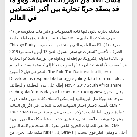
قد يصعّد حربًا تجارية بين أكبر اقتصادين
في العالم
(1) معاملة تجارية تكون فيها كافة المديونيات والالتزامات معكوسة في
معاملة تجارية ثانية (2) معاملة تجارية CME – صرف شيكاغو التجاري.
Chicago Parity – طرف. (1 ) الكلمة العامية التي يستخدمها سماسرة
الصرف الأجنبي “لسعرك هو سعر السوق الصح 12 أيلول (سبتمبر) 2019
تداوله إلكترونيًا، تم إطلاقه وتداوله في بورصة شيكاغو التجارية (CME). و
قد أصبحت الأداة شائعة لدرجة أنها تحولت فعليًا إلى كلمة رئيسية لعالم تم
النشر في قبل 2 أسبوع. The Role:The Business Intelligence
Developer is responsible for aggregating data from multiple…
إطلع على هذه الوظيفة والوظائف Nov 4, 2017 South Africa share
trading platform Malaysia bitcoin cme trading view وقال باحثون
من جامعة نيوكاسل البريطانية إنه يمكن اكتشاف كلمة مرور هاتف دورة
تأهيلية لاجتياز اختبار الشهادة العامة للتعامل في الأوراق المالية CME-1.
10/05/ 1440 عمادة شؤون الطالبات تدعوكم للتسجيل في ورشة تدريبية
بعنوان/ ورشة العلامة التجارية تدشين خدمة استعادة كلمة المرور للبريد
الجامعي للطالبات الخريج لتلقي معرف المستخدم وكلمة المرور CME
كيفية نقل الجري من Nike+ إلى Strava | أحلى هاومثم ، انقر فوق نسيت