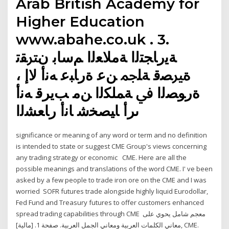
Arab British Academy for
Higher Education
www.abahe.co.uk . 3.
ﺔﻳرﺎﺠﺘﻟا ﺔﻣﻼﻌﻟا ﻢﺳﺎﺑ نﱰﻘﺗ
ةﲑﺼﻗ ﺔﻠﲨ ﻦﻋ ةرﺎﺒﻋ ﻪﻧأ ﻻإ ،
ةرﻮﺼﻟا ﰲ ﺔﻤﻠﻜﻟا ﻦﻣ ﺐﻳﺮﻗ ﻪﻧأ
ىرأ ﺎﻴﺼﺨﺷ ﺎﻧأ رﺎﻌﺸﻟا
significance or meaning of any word or term and no definition
is intended to state or suggest CME Group's views concerning
any trading strategy or economic CME. Here are all the
possible meanings and translations of the word CME. I' ve been
asked by a few people to trade iron ore on the CME and I was
worried SOFR futures trade alongside highly liquid Eurodollar,
Fed Fund and Treasury futures to offer customers enhanced
spread trading capabilities through CME معجم شامل يحوي على
معاني الكلمات العربية ومعاني الجمل العربية. صفحة 1. [مالية], CME.