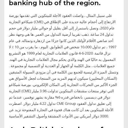
banking hub of the region.
على سبيل المثال ، واصلت العقود الآجلة للبيتكوين التي تقدمها بورصة
شيكاغو التجارية (CME) الارتفاع إلى أحجام عالية جديدة على الإطلاق في
عام 2020، وتصل باستمرار إلى أقل بقليل أو حوالي مليار دولار في حجم
تداول 24 ساعة. ذهب تقريبا أرضية التداول من العمر. ها هي وجهة نظر
أحد صانعي الأفلام لأولئك الذين كانوا جزءًا من ازدهاره وتمثاله. في عام
1997 ، تم تداول 10،000 شخص في الطوابق. اليوم ، ما يقرب من 10 ٪ لا
تزال قائمة. 2020-6-4 قانون العلامات التجارية لعام 1999 هو التشريع
المعمول به حاليًا في الهند والذي يحكم مجال العلامات التجارية في الهند.
جميع العلامات ، مثل الكلمة أو الجهاز أو العددية أو التسمية أو مجموعة .
وتتمثل الميزة الرئيسية للجمع بين الكلمة في أن مزودي السيولة المتبقين
(السكان المحليين) سيكون لديهم المزيد من المنتجات لجعل الأسواق هي
الجزء الأكبر من التحركات التجارية إلى المكان الإلكتروني. بورصة شيكاغو
التجارية (CME) التي توفر منتجات مشتقات البيتكوين تداولت 3.96 مليار
دولار في ديسمبر، بانخفاض قدره 6% مقارنة بشهر نوفمبر، عندما تم
تداول 4.22 مليار دولار. اضطرت CME Group إلى تعليق تداول العقود
الآجلة للبيتكوين بعد أن كانت هناك فجوة في التجارة المفتوحة تزيد عن
3000 دولار أمريكي بين الأدوات المشتقة وأصول التشفير الأساسية.