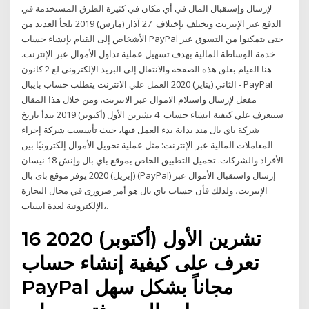
لإرسال وإستقبال المال في أي مكان في كثيرة الطرق المستخدمة في
الدفع عبر الإنترنت وتختلف بإختلاف 27 آذار (مارس) 2019 يلجأ العديد من
الأشخاص إلى القيام بإنشاء حساب PayPal حتى يتمكنوا من التسوق عبر
خدمة الوساطة المالية بهدف تسهيل عملية تداول الأموال عبر الإنترنت.
هنا القيام بغلق هذه الصفحة والانتقال إلى البريد الإلكتروني لع 2 كانون
الثاني (يناير) 2020 العمل علي الانترنت يتطلب حساب بايبال - PayPal
مفعل لإرسال واستلام الاموال عبر الانترنت، ومن خلال هذا المقال
ستتعرف علي كيفية انشاء حساب 4 تشرين الأول (أكتوبر) 2019 يبدأ تاريخ
شركة باي بال منذ بداية بدء العمل فيها، حيث تأسست شركة إجراء
المعاملات المالية عبر الإنترنت: مثل عملية تحويل الأموال إلكترونيًا بين
الأفراد والشركات. تحميل التطبيق الخاص بموقع باي بال وإنش 18 نيسان
(إبريل) 2020 يوفر موقع باى بال (PayPal) إرسال واستقبال الأموال عبر
الإنترنت، ولذلك فأن حساب باي بال هو أمر ضرورى في مجال التجارة
الإلكترونية لعدة اسباب،.
16 تشرين الأول (أكتوبر) 2020
تعرف على كيفية إنشاء حساب
PayPal مجاناً بشكل سهل