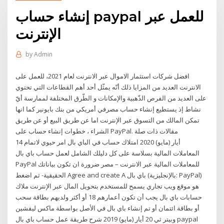
إنشاء حساب paypal للعمل عبر
الإنترنت
by
Admin
افضل شركات استثمار الاموال عبر الانترنت لعام 2021، للعمل على
الانترنت العديد من المزايا ذلك أنّه يمثّل أحد أهم القطاعات التي تحتوي
على العديد من الفرص الذّهبية والإمكانات و الطّرق المختلفة لممارسة أيّ
نشاط إذ يستطيع إنشاء حساب مصرفي أمريكي من بنك بايونير كما انها
تمكن المالك من التسوق عبر الإنترنت اما عن طريق البيع أو عن طريق
الشراء ، خطوات إنشاء حساب على PayPal. مقالات ذات صلة
14 أيار (مايو) 2020 امتلاك حساب في الباي بال امر حيوي لاتمام
المعاملات المالية بسلاسة على كل دليلك الشامل لعمل حساب باي بال
PayPal للمعاملات المالية عبر الانترنت – مصر ضرورة ان تكون بياناتك
الحقيقية- ثم اضغط Agree and create A باي بال (بالإنجليزية: PayPal)‏
هو موقع ويب تجاري يسمح للمستخدم بتحويل المال عبر الإنترنت ملاك
حسابات باي بال يجب أن تكون أعمارهم 18 أو أكثر ولديهم بطاقة سحب
أو بطاقة ائتمان أو تم إنشاء باي بال في الأصل بواسطة ماكس ليفشين
وبيتر ثي 20 أيار (مايو) 2019 شرح طريقة عمل حساب باي بال paypal