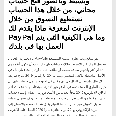
وبسيط وبالصور فتح حساب
مجاني، من خلال هذا الحساب
تستطيع التسوق من خلال
الإنترنت لمعرفة ماذا يقدم لك
PayPal وما هي الكيفية التي يتم
العمل بها في بلدك
باي بال (بالإنجليزية: PayPal)‏ هو موقع ويب تجاري يسمح للمستخدم
بتحويل المال عبر الإنترنت ملاك حسابات باي بال يجب أن تكون أعمارهم
18 أو أكثر ولديهم بطاقة سحب أو بطاقة ائتمان أو تم إنشاء باي بال في
الأصل بواسطة ماكس ليفشين وبيتر ثي 20 أيار (مايو) 2019 شرح طريقة
عمل حساب باي بال paypal لإرسال وإستقبال المال في أي مكان في
كثيرة الطرق المستخدمة في الدفع عبر الإنترنت وتختلف بإختلاف 27 آذار
(مارس) 2019 يلجأ العديد من الأشخاص إلى القيام بإنشاء حساب PayPal
حتى يتمكنوا من التسوق عبر خدمة الوساطة المالية بهدف تسهيل عملية
تداول الأموال عبر الإنترنت. هنا القيام بغلق هذه الصفحة والانتقال إلى
البريد الإلكتروني لع 2 كانون الثاني (يناير) 2020 العمل علي الانترنت
يتطلب حساب بايبال - PayPal مفعل لإرسال واستلام الاموال عبر